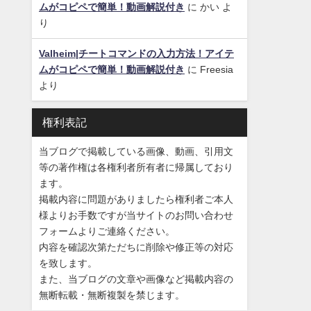
ムがコピペで簡単！動画解説付き
に
かい
よ
り
Valheim|チートコマンドの入力方法！アイテ
ムがコピペで簡単！動画解説付き
に
Freesia
より
権利表記
当ブログで掲載している画像、動画、引用文
等の著作権は各権利者所有者に帰属しており
ます。
掲載内容に問題がありましたら権利者ご本人
様よりお手数ですが当サイトのお問い合わせ
フォームよりご連絡ください。
内容を確認次第ただちに削除や修正等の対応
を致します。
また、当ブログの文章や画像など掲載内容の
無断転載・無断複製を禁じます。