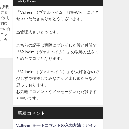
はじめに
を掲載
「Valheim（ヴァルヘイム）攻略Wiki」にアク
い方ま
て知り
セスいただきありがとうございます。
本的に
ーの合
当管理人さいとうです。
ュニッ
。 合
こちらの記事は実際にプレイした僕と仲間で
「Valheim（ヴァルヘイム）」の攻略方法をま
とめたブログとなります。
「Valheim（ヴァルヘイム）」が大好きなので
少しずつ投稿してみなさんと楽しめたらなと
思っております。
お気軽にコメントやメッセージいただけます
と幸いです。
新着コメント
Valheim|チートコマンドの入力方法！アイテ