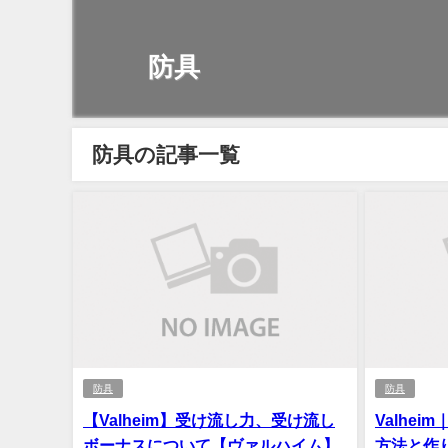
防具
防具の記事一覧
防具
防具
【Valheim】受け流し力、受け流し
Valhe
ボーナスについて【ヴァルハイム】
方法と作