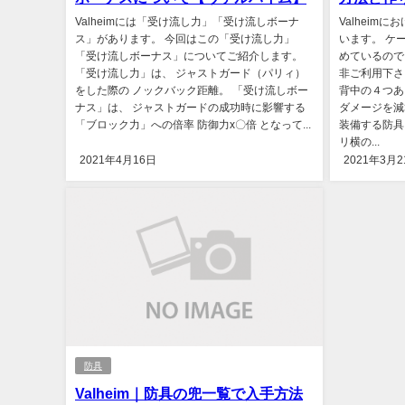
Valheimには「受け流し力」「受け流しボーナ
Valheim
ス」があります。 今回はこの「受け流し力」
います。 ケ
「受け流しボーナス」についてご紹介します。
めているので
「受け流し力」は、 ジャストガード（パリィ）
非ご利用下さ
をした際の ノックバック距離。 「受け流しボー
背中の４つあ
ナス」は、 ジャストガードの成功時に影響する
ダメージを減
「ブロック力」への倍率 防御力x〇倍 となって...
装備する防具
リ横の...
2021年4月16日
2021年3月2
防具
Valheim｜防具の兜一覧で入手方法