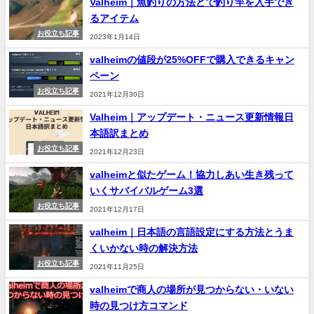
Valheim｜魚釣りの方法とで釣り竿を入手でき
るアイテム
お役立ち記事
2023年1月14日
valheimの値段が25%OFFで購入できるキャン
ペーン
お役立ち記事
2021年12月30日
Valheim｜アップデート・ニュース更新情報日
本語訳まとめ
お役立ち記事
2021年12月23日
valheimと似たゲーム！協力しあい生き残って
いくサバイバルゲーム3選
お役立ち記事
2021年12月17日
valheim｜日本語の言語設定にする方法とうま
くいかない時の解決方法
お役立ち記事
2021年11月25日
valheimで商人の場所が見つからない・いない
時の見つけ方コマンド