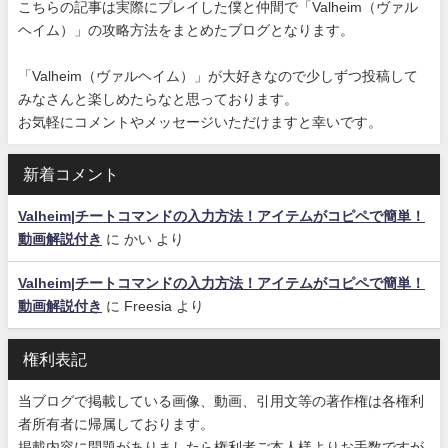
こちらの記事は実際にプレイした僕と仲間で「Valheim（ヴァル
ヘイム）」の攻略方法をまとめたブログとなります。
「Valheim（ヴァルヘイム）」が大好きなので少しずつ投稿して
みなさんと楽しめたらなと思っております。
お気軽にコメントやメッセージいただけますと幸いです。
新着コメント
Valheim|チートコマンドの入力方法！アイテムがコピペで簡単！
動画解説付き
に
かい
より
Valheim|チートコマンドの入力方法！アイテムがコピペで簡単！
動画解説付き
に
Freesia
より
権利表記
当ブログで掲載している画像、動画、引用文等の著作権は各権利
者所有者に帰属しております。
掲載内容に問題がありましたら権利者ご本人様よりお手数ですが