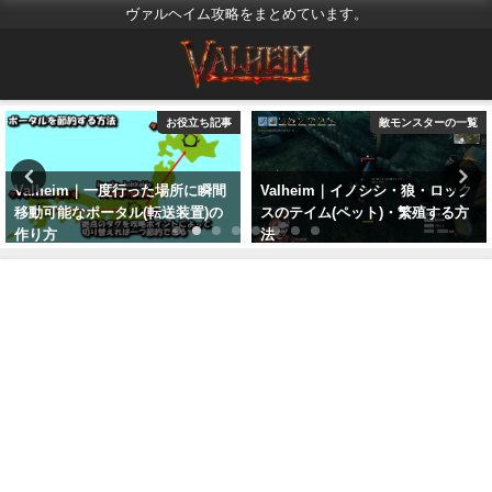
ヴァルヘイム攻略をまとめています。
お役立ち記事
敵モンスターの一覧
Valheim｜一度行った場所に瞬間
Valheim｜イノシシ・狼・ロック
移動可能なポータル(転送装置)の
スのテイム(ペット)・繁殖する方
作り方
法
2021年3月25日
2021年11月23日