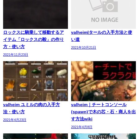
ロックスに騎乗して移動するア
valheim|タールの入手方法と使
イテム「ロックスの鞍」の作り
い道
方・使い方
2021年10月21日
2021年11月23日
valheim ユミルの肉の入手方
valheim｜チートコンソール
法・使い方
(spawn)で木の芯・石・商人を出
す方法wiki
2021年4月23日
2021年4月8日