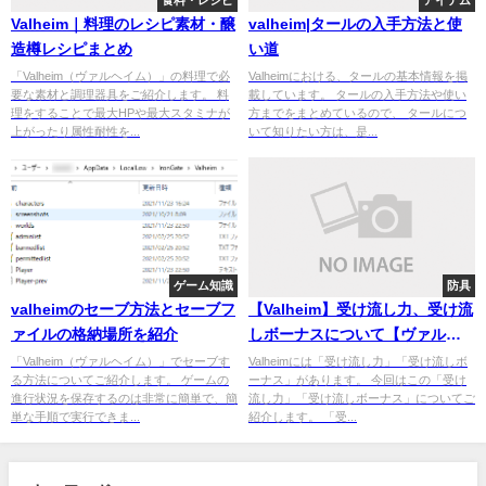
食料・レシピ
アイテム
Valheim｜料理のレシピ素材・醸
valheim|タールの入手方法と使
造樽レシピまとめ
い道
「Valheim（ヴァルヘイム）」の料理で必
Valheimにおける、タールの基本情報を掲
要な素材と調理器具をご紹介します。 料
載しています。 タールの入手方法や使い
理をすることで最大HPや最大スタミナが
方までをまとめているので、 タールにつ
上がったり属性耐性を...
いて知りたい方は、是...
ゲーム知識
防具
valheimのセーブ方法とセーブフ
【Valheim】受け流し力、受け流
ァイルの格納場所を紹介
しボーナスについて【ヴァルハ
イム】
「Valheim（ヴァルヘイム）」でセーブす
Valheimには「受け流し力」「受け流しボ
る方法についてご紹介します。 ゲームの
ーナス」があります。 今回はこの「受け
進行状況を保存するのは非常に簡単で、簡
流し力」「受け流しボーナス」についてご
単な手順で実行できま...
紹介します。 「受...