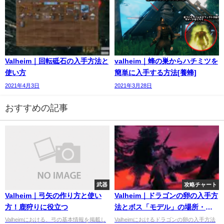
Valheim｜回転砥石の入手方法と
valheim｜蜂の巣からハチミツを
使い方
簡単に入手する方法[養蜂]
2021年4月3日
2021年3月28日
おすすめの記事
武器
攻略チャート
Valheim｜弓矢の作り方と使い
Valheim｜ドラゴンの卵の入手方
方！鹿狩りに役立つ
法とボス「モデル」の場所・弱
点・攻略方法は？
Valheimにおける、弓の基本情報を掲載し
Valheimにおけるドラゴンの卵の入手方法