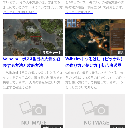
ています。 弓の入手方法や使い方までを
と4体目のボス「モデル」の召喚方法や攻
まとめているので、弓について知りたい方
略方法の場所・弱点について紹介します。
は、是非ご利用下さい...
ドラゴンの卵はど...
攻略チャート
道具
Valheim｜ボス3番目の大骨を召
Valheim｜つるはし（ピッケル）
喚する方法と攻略方法
の作り方と使い方｜初心者必見
【Valheim】3番目のボス大骨におけるドロ
valheimで、最初に作ることができる「枝
ップするアイテムや、戦う時の対策方法を
角のつるはし（枝角のピッケル）」の作り
掲載しています。 大骨の情報が欲しい方
方と使い方について掲載しています。 つ
は是非ご確認くださ...
るはしについて知りた...