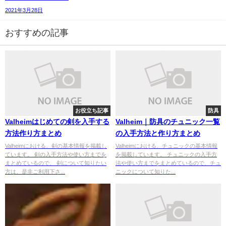
2021年3月28日
おすすめの記事
お役立ち記事
防具
Valheimはじめての剣を入手する
Valheim｜防具のチュニック一覧
方法作り方まとめ
の入手方法と作り方まとめ
Valheimにおける、剣の基本情報を掲載し
Valheimにおける、チュニックの基本情報
ています。 剣の入手方法や使い方までを
を掲載しています。 チュニックの入手方
まとめているので、 剣について知りたい
法や使い方までをまとめているので、チュ
方は、是非ご利用下さ...
ニックについて知りた...