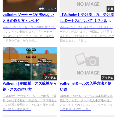
食料・レシピ
防具
valheim ソーセージが作れない
【Valheim】受け流し力、受け流
ときの作り方・レシピ
しボーナスについて【ヴァルハ
イム】
valheim の「ソーセージ」の作り方につい
Valheimには「受け流し力」「受け流しボ
てレシピをご紹介します。 「ソーセー
ーナス」があります。 今回はこの「受け
ジ」のレシピは、主に「沼」に出現する
流し力」「受け流しボーナス」についてご
「ドラウグル」から入手...
紹介します。 「受...
アイテム
アイテム
Valheim｜銅鉱脈・スズ鉱脈から
valheim|タールの入手方法と使
銅・スズの作り方
い道
「Valheim（ヴァルヘイム）」の世界で 最
Valheimにおける、タールの基本情報を掲
初に手にする鉱石「銅鉱石」「スズ鉱石」
載しています。 タールの入手方法や使い
この鉱石を使用することにより新たな武
方までをまとめているので、 タールにつ
器・防具・道具を作...
いて知りたい方は、是...