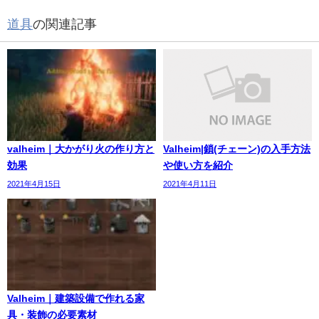
道具
の関連記事
valheim｜大かがり火の作り方と
Valheim|鎖(チェーン)の入手方法
効果
や使い方を紹介
2021年4月15日
2021年4月11日
Valheim｜建築設備で作れる家
具・装飾の必要素材