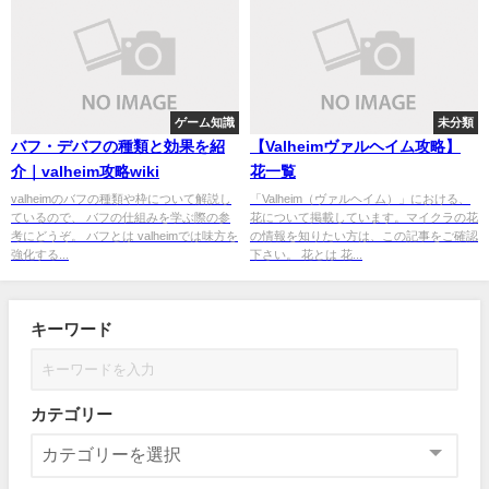
ゲーム知識
未分類
バフ・デバフの種類と効果を紹
【Valheimヴァルヘイム攻略】
介｜valheim攻略wiki
花一覧
valheimのバフの種類や枠について解説し
「Valheim（ヴァルヘイム）」における、
ているので、 バフの仕組みを学ぶ際の参
花について掲載しています。マイクラの花
考にどうぞ。 バフとは valheimでは味方を
の情報を知りたい方は、この記事をご確認
強化する...
下さい。 花とは 花...
キーワード
カテゴリー