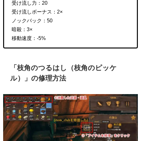
受け流し力：20
受け流しボーナス：2×
ノックバック：50
暗殺：3×
移動速度：-5%
「
枝角の
つるはし（枝角のピッケ
ル）」の修理方法