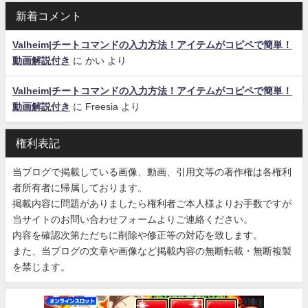
新着コメント
Valheim|チートコマンドの入力方法！アイテムがコピペで簡単！
動画解説付き
に
かい
より
Valheim|チートコマンドの入力方法！アイテムがコピペで簡単！
動画解説付き
に
Freesia
より
権利表記
当ブログで掲載している画像、動画、引用文等の著作権は各権利
者所有者に帰属しております。
掲載内容に問題がありましたら権利者ご本人様よりお手数ですが
当サイトのお問い合わせフォームよりご連絡ください。
内容を確認次第ただちに削除や修正等の対応を致します。
また、当ブログの文章や画像など掲載内容の無断転載・無断複製
を禁じます。