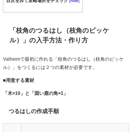
目次をみて攻略場所をチェック
[
hide
]
「
枝角の
つるはし
（枝角のピッケ
ル）
」の入手方法・作り方
Valheimで最初に作れる「枝角のつるはし
（枝角のピッケ
ル）
」をつくるには２つの素材が必要です。
■用意する素材
「木×10」と「固い鹿の角×1」
つるはしの作成手順