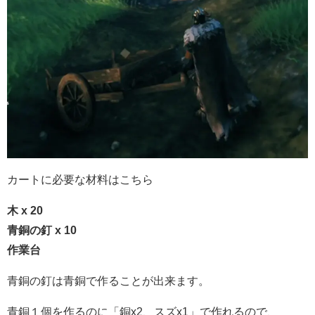
カートに必要な材料はこちら
木 x 20
青銅の釘 x 10
作業台
青銅の釘は
青銅で作ることが出来ます。
青銅１個を作るのに「銅x2、スズx1」で作れるので、