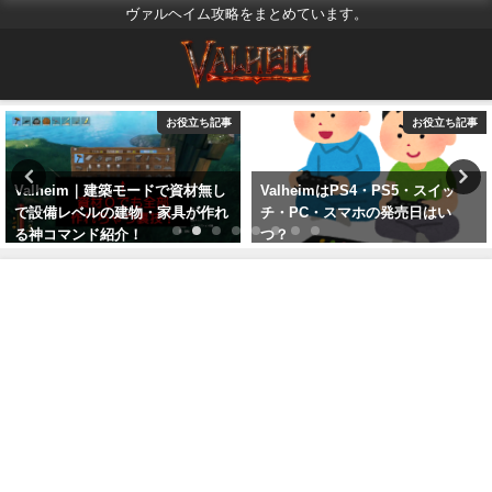
ヴァルヘイム攻略をまとめています。
お役立ち記事
お役立ち記事
Valheim｜建築モードで資材無し
ValheimはPS4・PS5・スイッ
で設備レベルの建物・家具が作れ
チ・PC・スマホの発売日はい
る神コマンド紹介！
つ？
2021年4月8日
2023年3月26日