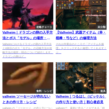
攻略チャート
未分類
Valheim｜ドラゴンの卵の入手方
【Valheim】武器アイテム（斧・
法とボス「モデル」の場所・弱
棍棒・弓など）の修理方法
点・攻略方法は？
Valheimにおけるドラゴンの卵の入手方法
それは作業台のところで「アイテムを修
と4体目のボス「モデル」の召喚方法や攻
理」をクリックすると修理してくれます！
略方法の場所・弱点について紹介します。
ぶ ...
ドラゴンの卵はど...
食料・レシピ
道具
valheim ソーセージが作れない
Valheim｜つるはし（ピッケル）
ときの作り方・レシピ
の作り方と使い方｜初心者必見
valheim の「ソーセージ」の作り方につい
valheimで、最初に作ることができる「枝