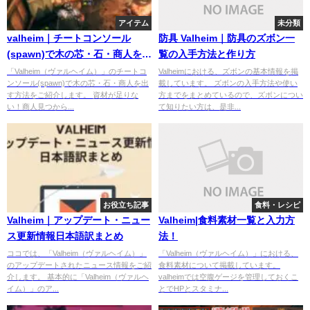
アイテム
未分類
valheim｜チートコンソール
防具 Valheim｜防具のズボン一
(spawn)で木の芯・石・商人を出
覧の入手方法と作り方
す方法wiki
「Valheim（ヴァルヘイム）」のチートコ
Valheimにおける、ズボンの基本情報を掲
ンソール(spawn)で木の芯・石・商人を出
載しています。 ズボンの入手方法や使い
す方法をご紹介します。 資材が足りな
方までをまとめているので、ズボンについ
い！商人見つから...
て知りたい方は、是非...
お役立ち記事
食料・レシピ
Valheim｜アップデート・ニュー
Valheim|食料素材一覧と入力方
ス更新情報日本語訳まとめ
法！
ココでは、「Valheim（ヴァルヘイム）」
「Valheim（ヴァルヘイム）」における、
のアップデートされたニュース情報をご紹
食料素材について掲載しています。
介します。 基本的に「Valheim（ヴァルヘ
valheimでは空腹ゲージを管理しておくこ
イム）」のア...
とでHPとスタミナ...