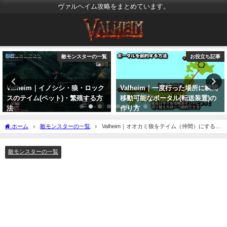
ヴァルヘイム攻略をまとめています。
お役立ち記事
お役立ち記事
Valheim｜一度行った場所に瞬間
Valheim|チートコマンドの入力方
移動可能なポータル(転送装置)の
法！アイテムがコピペで簡単！動
作り方
画解説付き
2021年3月25日
2023年3月26日
ホーム
敵モンスターの一覧
Valheim｜オオカミ狼をテイム（仲間）にする方
法！与えられる餌ドロップ紹介
敵モンスターの一覧