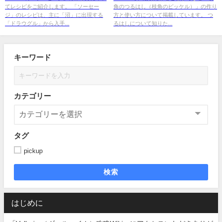
てレシピをご紹介します。 「ソーセー
角のつるはし（枝角のピッケル）」の作り
ジ」のレシピは、主に「沼」に出現する
方と使い方について掲載しています。 つ
「ドラウグル」から入手...
るはしについて知りた...
キーワード
カテゴリー
タグ
pickup
検索
はじめに