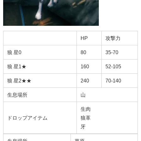
HP
攻撃力
狼 星0
80
35-70
狼 星1★
160
52-105
狼 星2★★
240
70-140
生息場所
山
生肉
ドロップアイテム
狼革
牙