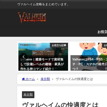
ヴァルヘイム攻略をまとめています。
お役
アイテム
お役立ち記事
お
使い方と入
Valheim｜建築モードで資材無
ValheimはPS4・PS5
ンを稼ぐ
しで設備レベルの建物・家具が
チ・PC・スマホの発売
作れる神コマンド紹介！
つ？
2021年4月8日
2023年3月26日
ホーム
未分類
ヴァルヘイムの快適度とは
未分類
ヴァルヘイムの快適度とは