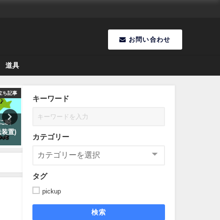
お問い合わせ
道具
立ち記事
お役立ち記事
お役立
キーワード
所に瞬
Valheim|チートコマンドの入力
Valheim｜マップの便利な
装置)
方法！アイテムがコピペで簡
方！目印(マーカー)設定方法
カテゴリー
単！動画解説付き
2021年3月18日
2023年3月26日
タグ
pickup
検索