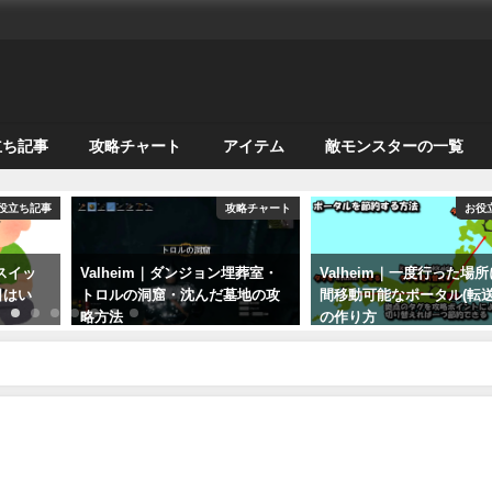
立ち記事
攻略チャート
アイテム
敵モンスターの一覧
役立ち記事
攻略チャート
お役
・スイッ
Valheim｜ダンジョン埋葬室・
Valheim｜一度行った場
日はい
トロルの洞窟・沈んだ墓地の攻
間移動可能なポータル(転送
略方法
の作り方
2021年3月31日
2021年3月25日