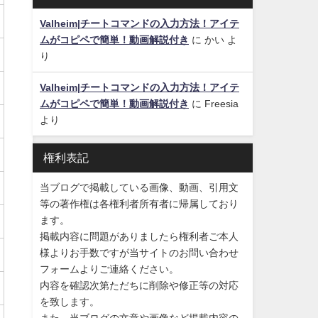
Valheim|チートコマンドの入力方法！アイテ
ムがコピペで簡単！動画解説付き
に
かい
よ
り
Valheim|チートコマンドの入力方法！アイテ
ムがコピペで簡単！動画解説付き
に
Freesia
より
権利表記
当ブログで掲載している画像、動画、引用文
等の著作権は各権利者所有者に帰属しており
ます。
掲載内容に問題がありましたら権利者ご本人
様よりお手数ですが当サイトのお問い合わせ
フォームよりご連絡ください。
内容を確認次第ただちに削除や修正等の対応
を致します。